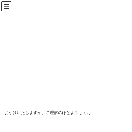
コ
ナ
ン
ビ
テ
ゲ
ン
ー
ツ
シ
2021年9月
へ
ョ
ス
ン
キ
に
HOME
2021年9月
ッ
移
プ
動
2021年9月11日
センターからのお知らせ
施設利用再開のお知らせ
まん延防止等重点措置への移行に伴い、施設の利用を９月１３日
から再開いたします。 なお、まん延防止等重点措置期間中は閉館
時間を２０時までと短縮いたします。 利用者の皆様にはご迷惑を
おかけいたしますが、ご理解のほどよろしくお […]