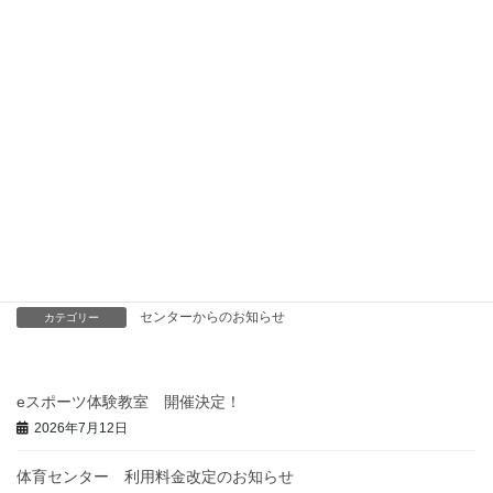
※内容についてはご相談させていただく場合がありま
す。
募 集：５団体
募集方法：応募用紙にご記入の上、福祉センター窓口にてお申込
みください。
応募の締め切りは６月１４日（金）とさせていただき
ます。
※参加の可否については協議の上、６月２０日（木）
以降にご連絡をさせていただきます。
申込書は
こちら
から
センターからのお知らせ
カテゴリー
eスポーツ体験教室 開催決定！
2026年7月12日
体育センター 利用料金改定のお知らせ